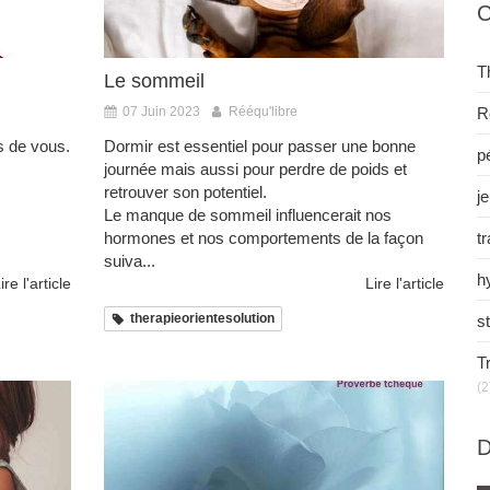
C
T
Le sommeil
R
07 Juin 2023
Rééqu'libre
s de vous.
Dormir est essentiel pour passer une bonne
pé
journée mais aussi pour perdre de poids et
retrouver son potentiel.
j
Le manque de sommeil influencerait nos
t
hormones et nos comportements de la façon
suiva...
h
ire l'article
Lire l'article
therapieorientesolution
s
T
(2
D