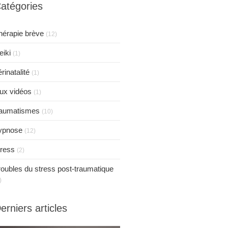
atégories
hérapie brève
(12)
eiki
(1)
rinatalité
(1)
eux vidéos
(1)
raumatismes
(10)
ypnose
(12)
tress
(2)
roubles du stress post-traumatique
)
erniers articles