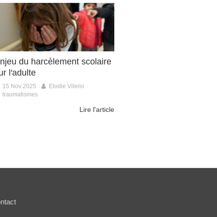
njeu du harcèlement scolaire
ur l'adulte
15 Nov 2025
Elodie Vilerio
traumatismes
Lire l'article
ntact