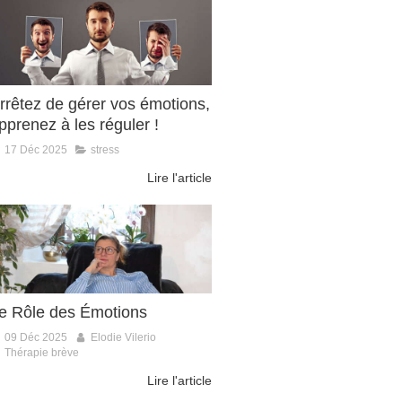
rrêtez de gérer vos émotions,
pprenez à les réguler !
17 Déc 2025
stress
Lire l'article
e Rôle des Émotions
09 Déc 2025
Elodie Vilerio
Thérapie brève
Lire l'article