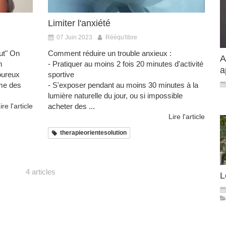
Limiter l'anxiété
07 Juin 2023
Rééqu'libre
out" On
Comment réduire un trouble anxieux :
A
n
- Pratiquer au moins 2 fois 20 minutes d'activité
a
oureux
sportive
mme des
- S'exposer pendant au moins 30 minutes à la
lumière naturelle du jour, ou si impossible
ire l'article
acheter des ...
Lire l'article
therapieorientesolution
4 articles
L