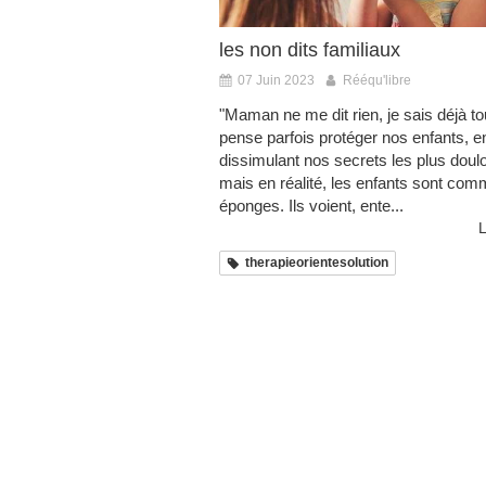
les non dits familiaux
07 Juin 2023
Rééqu'libre
"Maman ne me dit rien, je sais déjà t
pense parfois protéger nos enfants, e
dissimulant nos secrets les plus doul
mais en réalité, les enfants sont co
éponges. Ils voient, ente...
L
therapieorientesolution