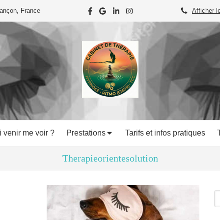
iançon, France
Afficher l
 venir me voir ?
Prestations
Tarifs et infos pratiques
Therapieorientesolution
R