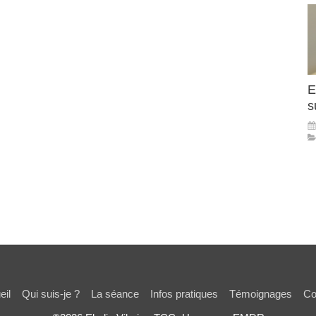
E
s
eil
Qui suis-je ?
La séance
Infos pratiques
Témoignages
Co