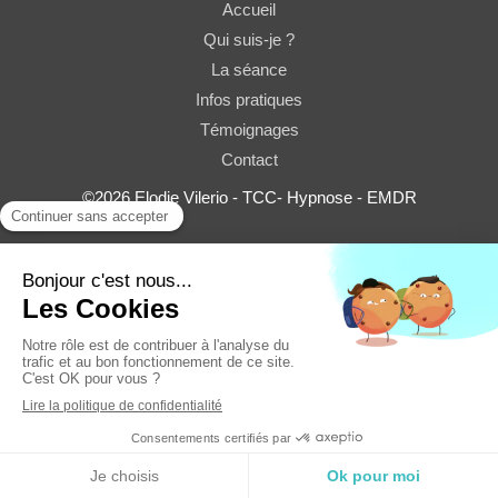
Accueil
Qui suis-je ?
La séance
Infos pratiques
Témoignages
Contact
©2026 Elodie Vilerio - TCC- Hypnose - EMDR
Plan du site
Mentions légales
Création et référencement du site par Simplébo
Site partenaire de
TERAPIZ