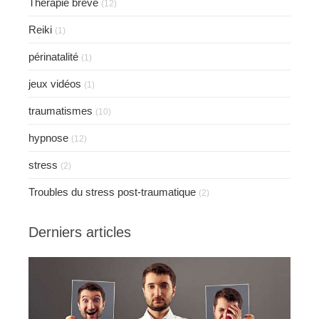
Thérapie brève
(12)
Reiki
(1)
périnatalité
(1)
jeux vidéos
(1)
traumatismes
(10)
hypnose
(12)
stress
(2)
Troubles du stress post-traumatique
(2)
Derniers articles