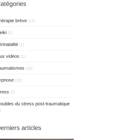
atégories
hérapie brève
(12)
eiki
(1)
rinatalité
(1)
eux vidéos
(1)
raumatismes
(10)
ypnose
(12)
tress
(2)
roubles du stress post-traumatique
)
erniers articles