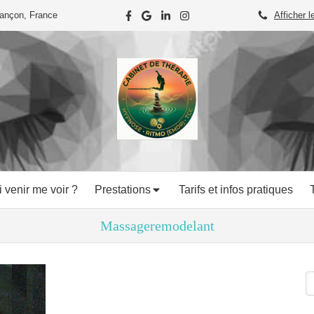
iançon, France
Afficher l
 venir me voir ?
Prestations
Tarifs et infos pratiques
Massageremodelant
R