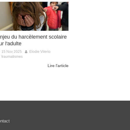
njeu du harcèlement scolaire
ur l'adulte
15 Nov 2025
Elodie Vilerio
traumatismes
Lire l'article
ntact