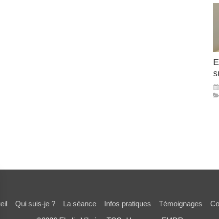
E
s
eil
Qui suis-je ?
La séance
Infos pratiques
Témoignages
Co