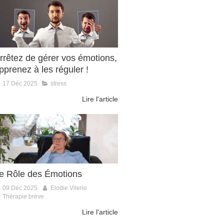
rrêtez de gérer vos émotions,
pprenez à les réguler !
17 Déc 2025
stress
Lire l'article
e Rôle des Émotions
09 Déc 2025
Elodie Vilerio
Thérapie brève
Lire l'article