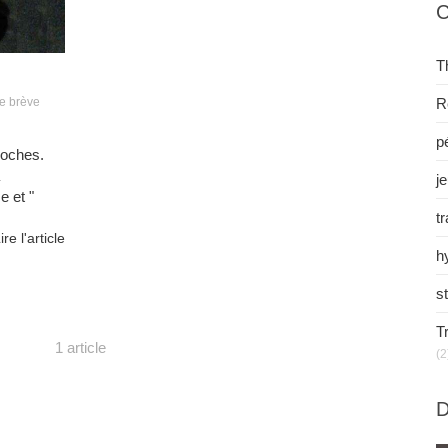
C
T
R
e brève
pé
cloches.
j
e et "
t
ire l'article
h
s
T
1 article
(2
D