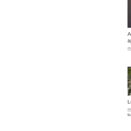
A
a
L