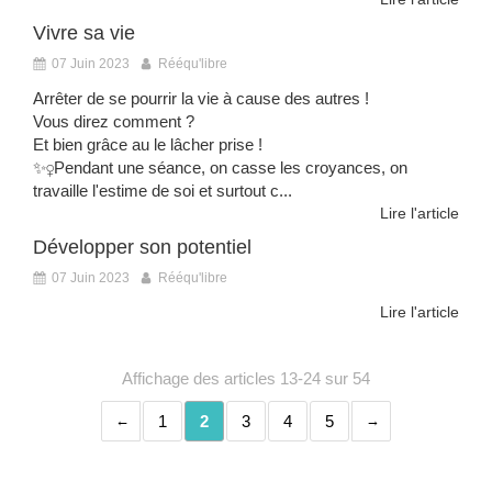
Vivre sa vie
07 Juin 2023
Rééqu'libre
Arrêter de se pourrir la vie à cause des autres !
Vous direz comment ?
️Et bien grâce au le lâcher prise !
✨‍♀️Pendant une séance, on casse les croyances, on
travaille l'estime de soi et surtout c...
Lire l'article
Développer son potentiel
07 Juin 2023
Rééqu'libre
Lire l'article
Affichage des articles 13-24 sur 54
1
2
3
4
5