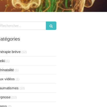
echercher
atégories
hérapie brève
(12)
eiki
(1)
rinatalité
(1)
eux vidéos
(1)
raumatismes
(10)
ypnose
(12)
tress
(2)