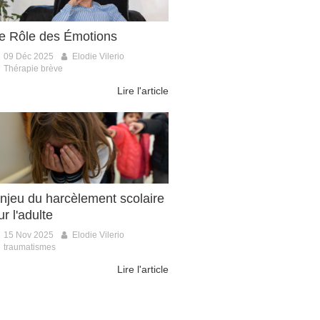
e Rôle des Émotions
09 Déc 2025
Elodie Vilerio
Thérapie brève
Lire l'article
njeu du harcèlement scolaire
ur l'adulte
15 Nov 2025
Elodie Vilerio
traumatismes
Lire l'article