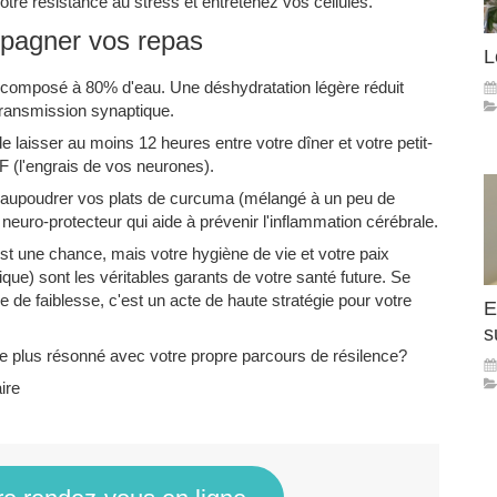
otre résistance au stress et entretenez vos cellules.
mpagner vos repas
L
t composé à 80% d'eau. Une déshydratation légère réduit
transmission synaptique.
 laisser au moins 12 heures entre votre dîner et votre petit-
F (l'engrais de vos neurones).
 saupoudrer vos plats de curcuma (mélangé à un peu de
 neuro-protecteur qui aide à prévenir l'inflammation cérébrale.
st une chance, mais votre hygiène de vie et votre paix
ique) sont les véritables garants de votre santé future. Se
 de faiblesse, c'est un acte de haute stratégie pour votre
E
s
 le plus résonné avec votre propre parcours de résilence?
aire