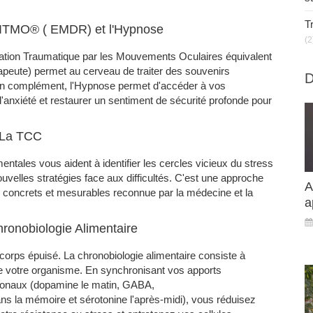
T
 RITMO® ( EMDR) et l'Hypnose
(2
ation Traumatique par les Mouvements Oculaires équivalent
peute) permet au cerveau de traiter des souvenirs
D
 En complément, l'Hypnose permet d'accéder à vos
l'anxiété et restaurer un sentiment de sécurité profonde pour
: La TCC
tales vous aident à identifier les cercles vicieux du stress
velles stratégies face aux difficultés. C'est une approche
A
 concrets et mesurables reconnue par la médecine et la
a
hronobiologie Alimentaire
corps épuisé. La chronobiologie alimentaire consiste à
de votre organisme. En synchronisant vos apports
monaux (dopamine le matin, GABA,
dans la mémoire et sérotonine l'après-midi), vous réduisez