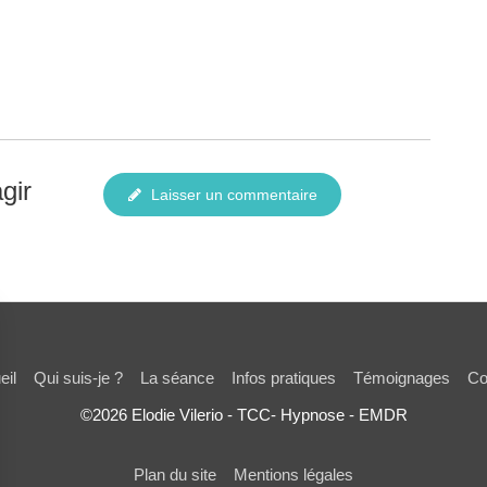
gir
Laisser un commentaire
eil
Qui suis-je ?
La séance
Infos pratiques
Témoignages
Co
©2026 Elodie Vilerio - TCC- Hypnose - EMDR
Plan du site
Mentions légales