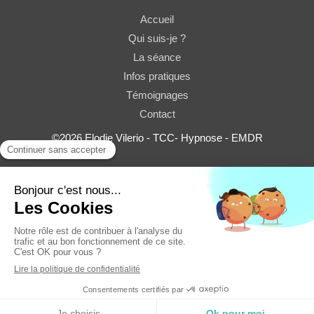
Accueil
Qui suis-je ?
La séance
Infos pratiques
Témoignages
Contact
©2026 Elodie Vilerio - TCC- Hypnose - EMDR
Plan du site
Mentions légales
Création et référencement du site par Simplébo
Site partenaire de
TERAPIZ